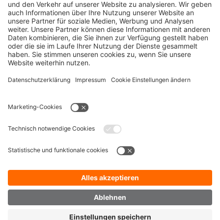
KEMPER FOLGEN
UNTERNEHMEN
DOWNLOADS
INFORMATIONEN
SERVICE HOTLINE
KEMPER GmbH
Von-Siemens-Str. 20
D-48691 Vreden
T + 49 (0) 25 64 68 - 0
F + 49 (0) 25 64 68 -120