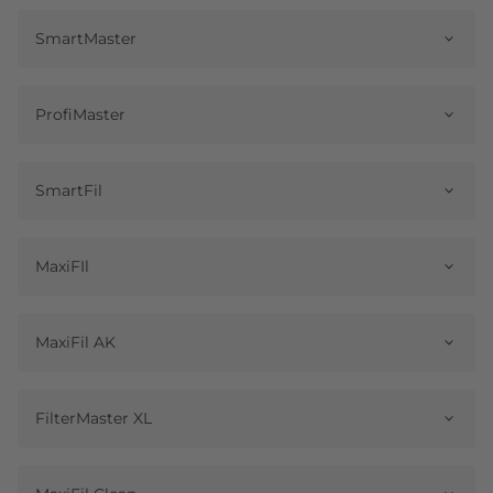
SmartMaster
ProfiMaster
SmartFil
MaxiFIl
MaxiFil AK
FilterMaster XL