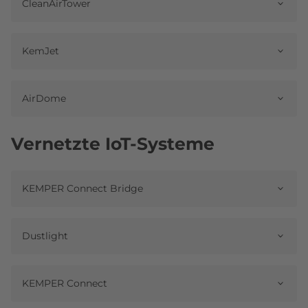
CleanAirTower
KemJet
AirDome
Vernetzte IoT-Systeme
KEMPER Connect Bridge
Dustlight
KEMPER Connect